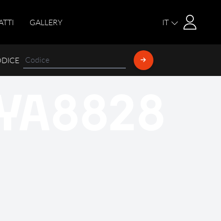
Login
ATTI
GALLERY
IT
ODICE
YA8828