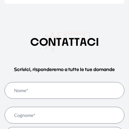
C
O
N
T
A
T
T
A
C
I
Scrivici, risponderemo a tutte le tue domande