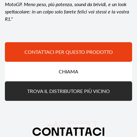
MotoGP. Meno peso, più potenza, sound da brividi, e un look
spettacolare: in un colpo solo farete felici voi stessi e la vostra
R1."
CONTATTACI PER QUESTO PRODOTTO
CHIAMA
TROVA IL DISTRIBUTORE PIÙ VICINO
C
O
N
T
A
T
T
A
C
I