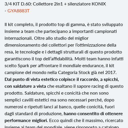
3/4 KIT D.60: Collettore 2in1 + silenziatore KONIX
-
GYA8883T
Il kit completo, il prodotto top di gamma, è stato sviluppato
insieme a team che partecipano a importanti campionati
internazionali. Oltre allo studio del miglior
dimensionamento dei collettori per l’ottimizzazione della
resa, le tecnologie e i dettagli strutturali di questo prodotto
garantiscono il top dell’affidabilità. Molti team hanno infatti
scelto Spark per affrontare il mondiale endurance, il kit
campione del mondo nella Categoria Stock già nel 2017.
Dal punto di vista estetico colpisce il raccordo, a spicchi,
con saldature a vista
che esaltano il sapore racing di questo
prodotto. Saldature, spicchi e conicità che non sono
semplici cavilli estetici ma sono necessari perché, dopo
numerosi e ripetuti lanci al banco, quelle conicità, fuori
dagli standard di produzione,
hanno consentito di ottenere
performance migliori.
Ecco quindi che il massimo, ricercato
insieme ai team del mondiale, viene riproposto a catalogo,