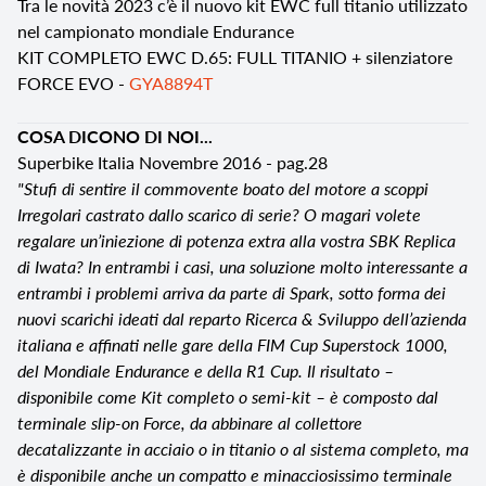
Tra le novità 2023 c’è il nuovo kit EWC full titanio utilizzato
nel campionato mondiale Endurance
KIT COMPLETO EWC D.65: FULL TITANIO + silenziatore
FORCE EVO -
GYA8894T
COSA DICONO DI NOI...
Superbike Italia Novembre 2016 - pag.28
"Stufi di sentire il commovente boato del motore a scoppi
Irregolari castrato dallo scarico di serie? O magari volete
regalare un’iniezione di potenza extra alla vostra SBK Replica
di Iwata? In entrambi i casi, una soluzione molto interessante a
entrambi i problemi arriva da parte di Spark, sotto forma dei
nuovi scarichi ideati dal reparto Ricerca & Sviluppo dell’azienda
italiana e affinati nelle gare della FIM Cup Superstock 1000,
del Mondiale Endurance e della R1 Cup. Il risultato –
disponibile come Kit completo o semi-kit – è composto dal
terminale slip-on Force, da abbinare al collettore
decatalizzante in acciaio o in titanio o al sistema completo, ma
è disponibile anche un compatto e minacciosissimo terminale