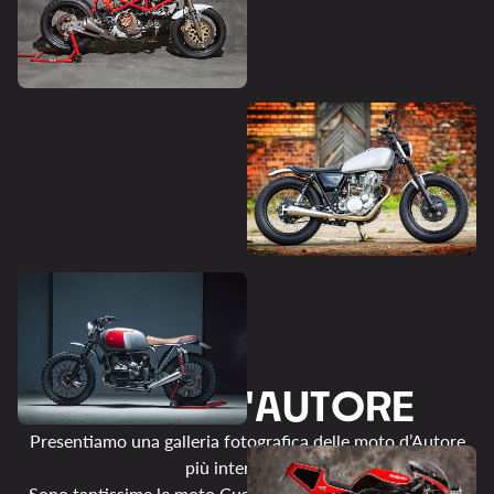
M
O
T
O
D
'
A
U
T
O
R
E
Presentiamo una galleria fotografica delle moto d’Autore
più interessanti.
Sono tantissime le moto Custom, Cafe racer e Scrambler