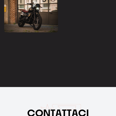
C
O
N
T
A
T
T
A
C
I