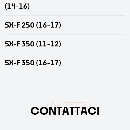
(
1
4
-
1
6
)
S
X
-
F
2
5
0
(
1
6
-
1
7
)
S
X
-
F
3
5
0
(
1
1
-
1
2
)
S
X
-
F
3
5
0
(
1
6
-
1
7
)
C
O
N
T
A
T
T
A
C
I