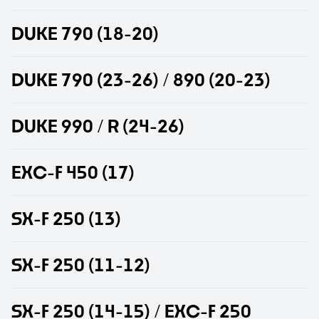
D
U
K
E
7
9
0
(
1
8
-
2
0
)
D
U
K
E
7
9
0
(
2
3
-
2
6
)
/
8
9
0
(
2
0
-
2
3
)
D
U
K
E
9
9
0
/
R
(
2
4
-
2
6
)
E
X
C
-
F
4
5
0
(
1
7
)
S
X
-
F
2
5
0
(
1
3
)
S
X
-
F
2
5
0
(
1
1
-
1
2
)
S
X
-
F
2
5
0
(
1
4
-
1
5
)
/
E
X
C
-
F
2
5
0