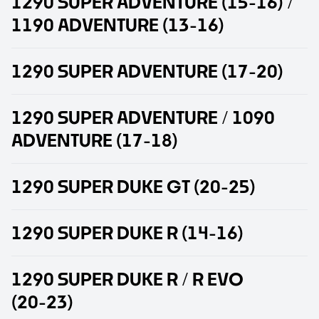
1
2
9
0
S
U
P
E
R
A
D
V
E
N
T
U
R
E
(
1
5
-
1
6
)
/
1
1
9
0
A
D
V
E
N
T
U
R
E
(
1
3
-
1
6
)
1
2
9
0
S
U
P
E
R
A
D
V
E
N
T
U
R
E
(
1
7
-
2
0
)
1
2
9
0
S
U
P
E
R
A
D
V
E
N
T
U
R
E
/
1
0
9
0
A
D
V
E
N
T
U
R
E
(
1
7
-
1
8
)
1
2
9
0
S
U
P
E
R
D
U
K
E
G
T
(
2
0
-
2
5
)
1
2
9
0
S
U
P
E
R
D
U
K
E
R
(
1
4
-
1
6
)
1
2
9
0
S
U
P
E
R
D
U
K
E
R
/
R
E
V
O
(
2
0
-
2
3
)