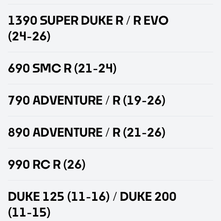
1
3
9
0
S
U
P
E
R
D
U
K
E
R
/
R
E
V
O
(
2
4
-
2
6
)
6
9
0
S
M
C
R
(
2
1
-
2
4
)
7
9
0
A
D
V
E
N
T
U
R
E
/
R
(
1
9
-
2
6
)
8
9
0
A
D
V
E
N
T
U
R
E
/
R
(
2
1
-
2
6
)
9
9
0
R
C
R
(
2
6
)
D
U
K
E
1
2
5
(
1
1
-
1
6
)
/
D
U
K
E
2
0
0
(
1
1
-
1
5
)