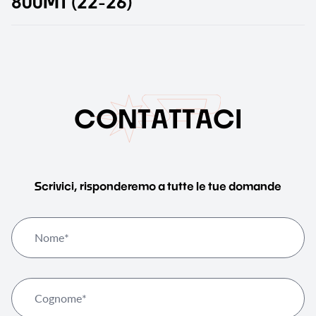
8
0
0
M
T
(
2
2
-
2
6
)
C
O
N
T
A
T
T
A
C
I
Scrivici, risponderemo a tutte le tue domande