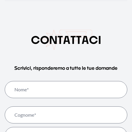
C
O
N
T
A
T
T
A
C
I
Scrivici, risponderemo a tutte le tue domande