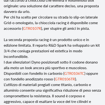
dal raccordo a chiocciola che elimina il voluminoso box
originale: una soluzione dal carattere deciso, una proposta
davvero da urlo.
Per chi ha scelto per circolare su strada lo slip-on laterale
Grid-o omologato, la chiocciola racing è disponibile come
accessorio (
GTR0107R
), per stupire gli amici in pista.
La seconda proposta racing è un prodotto unico e in
edizione limitata. Il reparto R&D Spark ha sviluppato un kit
3/4 che coniuga prestazioni ed estetica in modo
inconfondibile.
I due silenziatori Dyno posizionati sotto il codone donano
alla moto un look ancora più sportivo e muscoloso.
Disponibili con fondello in carbonio (
GTR0106TC
) oppure
con fondello anodizzato rosso (
GTR0106TR
).
L’utilizzo di materiali pregiati come titanio, carbonio e
alluminio consente una significativa riduzione di peso senza
compromettere la resistenza. Il sound è corposo e
aggressivo, capace di esaltare la voce del tre cilindri e