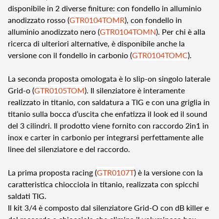
disponibile in 2 diverse finiture: con fondello in alluminio
anodizzato rosso (
GTR0104TOMR
), con fondello in
alluminio anodizzato nero (
GTR0104TOMN
). Per chi è alla
ricerca di ulteriori alternative, è disponibile anche la
versione con il fondello in carbonio (
GTR0104TOMC
).
La seconda proposta omologata è lo slip-on singolo laterale
Grid-o (
GTR0105TOM
). Il silenziatore è interamente
realizzato in titanio, con saldatura a TIG e con una griglia in
titanio sulla bocca d’uscita che enfatizza il look ed il sound
del 3 cilindri. Il prodotto viene fornito con raccordo 2in1 in
inox e carter in carbonio per integrarsi perfettamente alle
linee del silenziatore e del raccordo.
La prima proposta racing (
GTR0107T
) è la versione con la
caratteristica chiocciola in titanio, realizzata con spicchi
saldati TIG.
Il kit 3/4 è composto dal silenziatore Grid-O con dB killer e