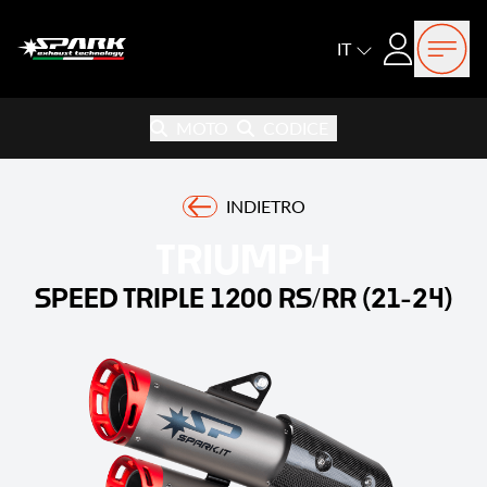
Open
Login
IT
MOTO
CODICE
INDIETRO
TRIUMPH
SPEED TRIPLE 1200 RS/RR (21-24)