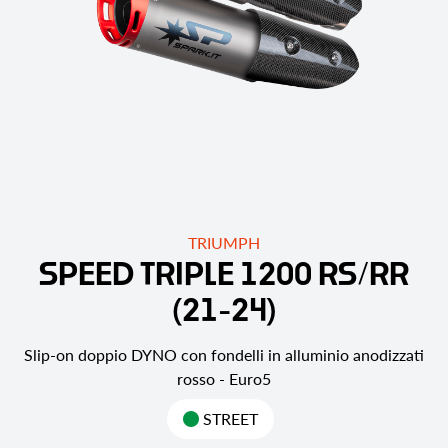
TRIUMPH
S
P
E
E
D
T
R
I
P
L
E
1
2
0
0
R
S
/
R
R
(
2
1
-
2
4
)
Slip-on doppio DYNO con fondelli in alluminio anodizzati
rosso - Euro5
STREET