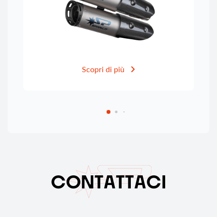
Scopri di più
C
O
N
T
A
T
T
A
C
I