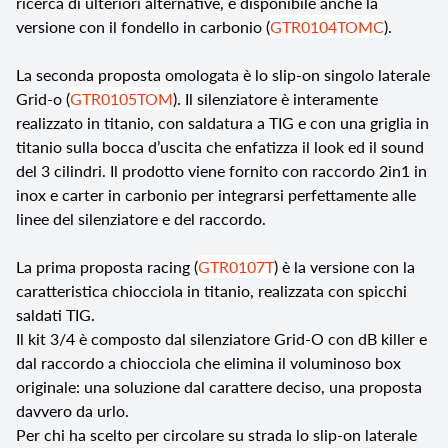
ricerca di ulteriori alternative, è disponibile anche la
versione con il fondello in carbonio (
GTR0104TOMC
).
La seconda proposta omologata è lo slip-on singolo laterale
Grid-o (
GTR0105TOM
). Il silenziatore è interamente
realizzato in titanio, con saldatura a TIG e con una griglia in
titanio sulla bocca d’uscita che enfatizza il look ed il sound
del 3 cilindri. Il prodotto viene fornito con raccordo 2in1 in
inox e carter in carbonio per integrarsi perfettamente alle
linee del silenziatore e del raccordo.
La prima proposta racing (
GTR0107T
) è la versione con la
caratteristica chiocciola in titanio, realizzata con spicchi
saldati TIG.
Il kit 3/4 è composto dal silenziatore Grid-O con dB killer e
dal raccordo a chiocciola che elimina il voluminoso box
originale: una soluzione dal carattere deciso, una proposta
davvero da urlo.
Per chi ha scelto per circolare su strada lo slip-on laterale