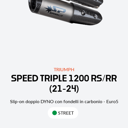
TRIUMPH
S
P
E
E
D
T
R
I
P
L
E
1
2
0
0
R
S
/
R
R
(
2
1
-
2
4
)
Slip-on doppio DYNO con fondelli in carbonio - Euro5
STREET