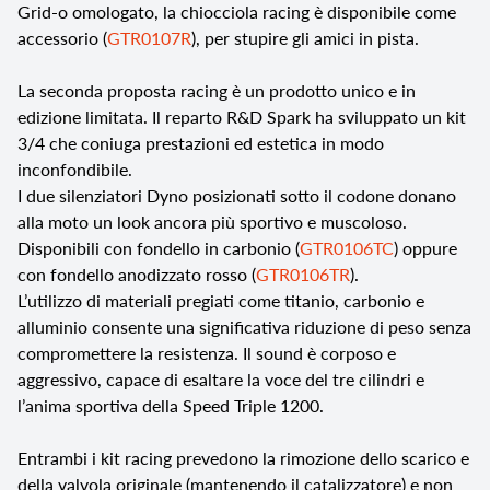
Grid-o omologato, la chiocciola racing è disponibile come
accessorio (
GTR0107R
), per stupire gli amici in pista.
La seconda proposta racing è un prodotto unico e in
edizione limitata. Il reparto R&D Spark ha sviluppato un kit
3/4 che coniuga prestazioni ed estetica in modo
inconfondibile.
I due silenziatori Dyno posizionati sotto il codone donano
alla moto un look ancora più sportivo e muscoloso.
Disponibili con fondello in carbonio (
GTR0106TC
) oppure
con fondello anodizzato rosso (
GTR0106TR
).
L’utilizzo di materiali pregiati come titanio, carbonio e
alluminio consente una significativa riduzione di peso senza
compromettere la resistenza. Il sound è corposo e
aggressivo, capace di esaltare la voce del tre cilindri e
l’anima sportiva della Speed Triple 1200.
Entrambi i kit racing prevedono la rimozione dello scarico e
della valvola originale (mantenendo il catalizzatore) e non