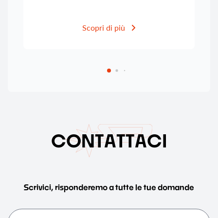
Scopri di più
C
O
N
T
A
T
T
A
C
I
Scrivici, risponderemo a tutte le tue domande