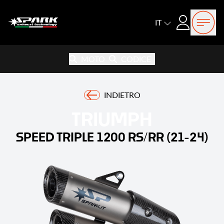
Open
Login
IT
MOTO
CODICE
INDIETRO
TRIUMPH
SPEED TRIPLE 1200 RS/RR (21-24)