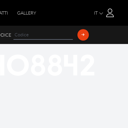
Login
ATTI
GALLERY
IT
ODICE
HO8842