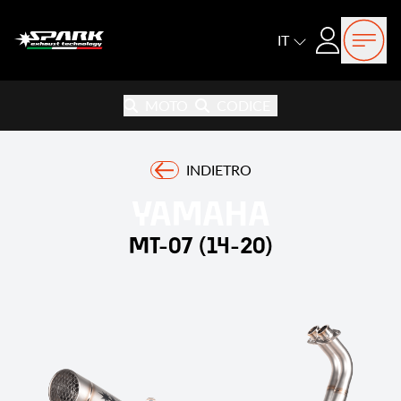
Open
Login
IT
MOTO
CODICE
INDIETRO
YAMAHA
MT-07 (14-20)