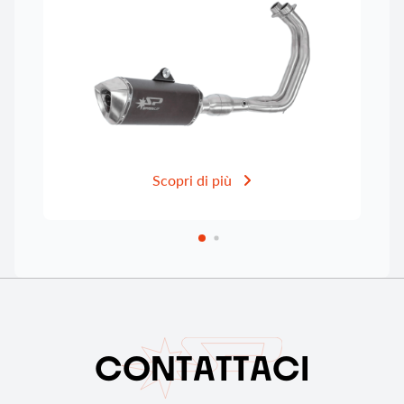
Scopri di più
C
O
N
T
A
T
T
A
C
I