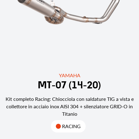
YAMAHA
M
T
-
0
7
(
1
4
-
2
0
)
Kit completo Racing: Chiocciola con saldature TIG a vista e
collettore in acciaio inox AISI 304 + silenziatore GRID-O in
Titanio
RACING