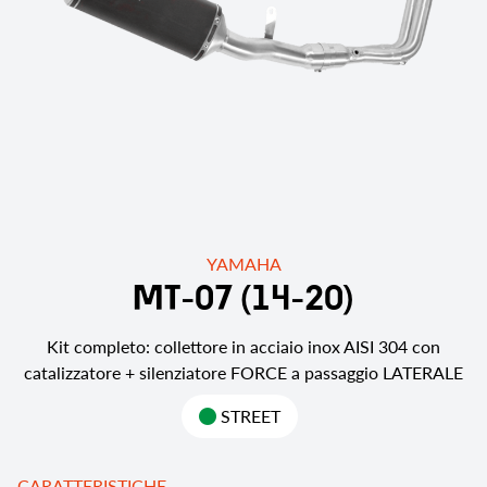
YAMAHA
M
T
-
0
7
(
1
4
-
2
0
)
Kit completo: collettore in acciaio inox AISI 304 con
catalizzatore + silenziatore FORCE a passaggio LATERALE
STREET
CARATTERISTICHE