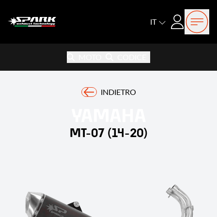
Open
Login
IT
MOTO
CODICE
INDIETRO
YAMAHA
MT-07 (14-20)