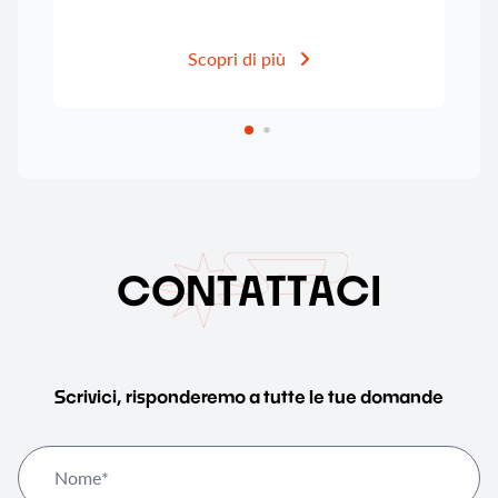
Scopri di più
C
O
N
T
A
T
T
A
C
I
Scrivici, risponderemo a tutte le tue domande