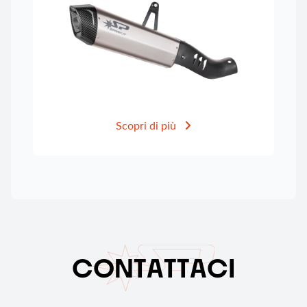
Scopri di più
C
O
N
T
A
T
T
A
C
I