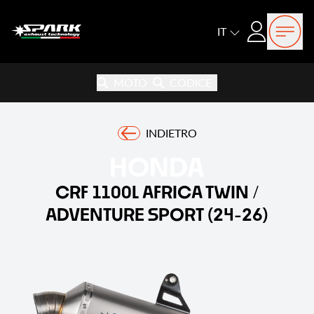
Open
Login
IT
MOTO
CODICE
INDIETRO
HONDA
CRF 1100L AFRICA TWIN /
ADVENTURE SPORT (24-26)