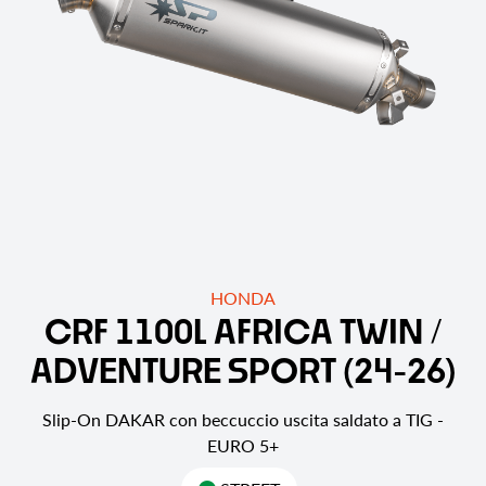
HONDA
C
R
F
1
1
0
0
L
A
F
R
I
C
A
T
W
I
N
/
A
D
V
E
N
T
U
R
E
S
P
O
R
T
(
2
4
-
2
6
)
Slip-On DAKAR con beccuccio uscita saldato a TIG -
EURO 5+