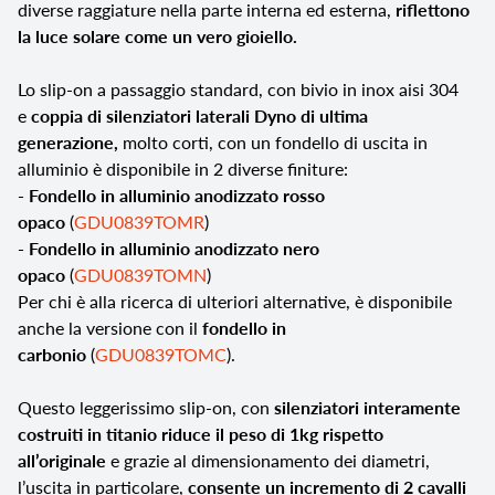
diverse raggiature nella parte interna ed esterna,
riflettono
la luce solare come un vero gioiello.
Lo slip-on a passaggio standard, con bivio in inox aisi 304
e
coppia di silenziatori laterali Dyno di ultima
generazione,
molto corti, con un fondello di uscita in
alluminio è disponibile in 2 diverse finiture:
- Fondello in alluminio anodizzato rosso
opaco
(
GDU0839TOMR
)
- Fondello in alluminio anodizzato nero
opaco
(
GDU0839TOMN
)
Per chi è alla ricerca di ulteriori alternative, è disponibile
anche la versione con il
fondello in
carbonio
(
GDU0839TOMC
).
Questo leggerissimo slip-on,
con
silenziatori interamente
costruiti in titanio riduce il peso di 1kg rispetto
all’originale
e grazie al dimensionamento dei diametri,
l’uscita in particolare,
consente un incremento di 2 cavalli