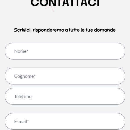
C
O
N
T
A
T
T
A
C
I
Scrivici, risponderemo a tutte le tue domande