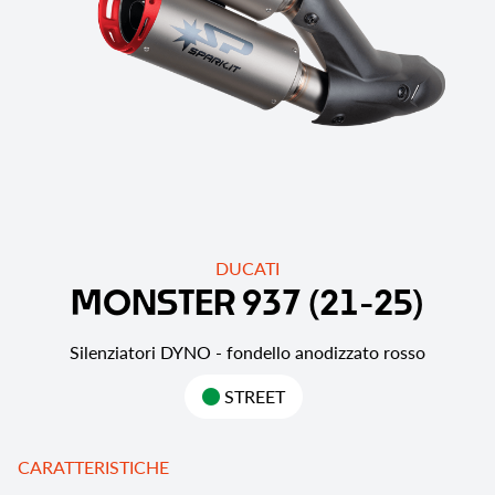
DUCATI
M
O
N
S
T
E
R
9
3
7
(
2
1
-
2
5
)
Silenziatori DYNO - fondello anodizzato rosso
STREET
CARATTERISTICHE