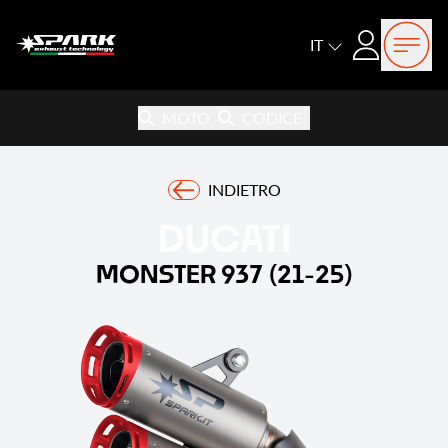
Open
Login
IT
MOTO
CODICE
INDIETRO
DUCATI
MONSTER 937 (21-25)