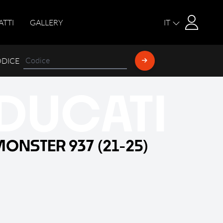
Login
ATTI
GALLERY
IT
ODICE
DUCATI
ONSTER 937 (21-25)