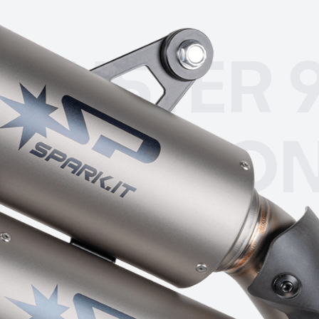
TER 937 
(21-25)
MO