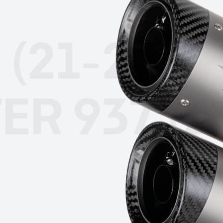
1-25)
MONS
TER 937 