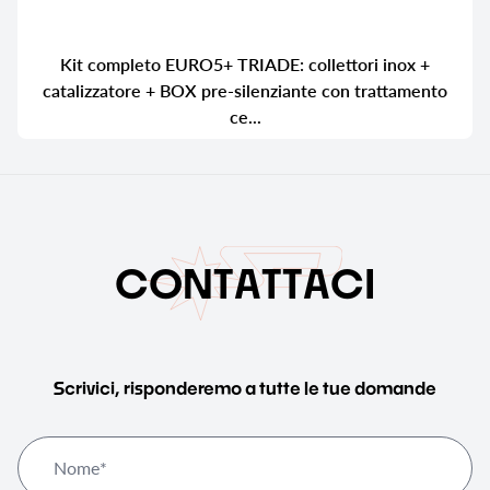
Kit completo EURO5+ TRIADE: collettori inox +
catalizzatore + BOX pre-silenziante con trattamento
ce...
C
O
N
T
A
T
T
A
C
I
Scrivici, risponderemo a tutte le tue domande