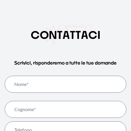
C
O
N
T
A
T
T
A
C
I
Scrivici, risponderemo a tutte le tue domande