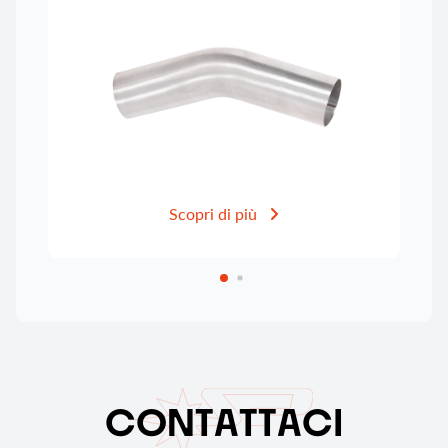
Scopri di più
C
O
N
T
A
T
T
A
C
I