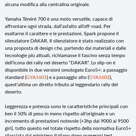
alcuna modifica alla centralina originale.
Yamaha Ténéré 700 è una moto versatile, capace di
affrontare ogni strada, dall’asfalto all’off-road. Per
esaltarne il carattere e le prestazioni, Spark propone il
silenziatore DAKAR. Il silenziatore è stato realizzato con
una proposta di design che, partendo dai materiali e dalle
tecnologie più attuali, richiamasse il fascino senza tempo
dell’icona dei rally nel deserto "DAKAR". Lo slip-on è
disponibile in due versioni omologate Euro5+: a passaggio
standard (
GYA1601
) e a passaggio alto (
GYA1602
),
quest’ultima un diretto tributo al leggendario rally del
deserto.
Leggerezza e potenza sono le caratteristiche principali con
ben il 50% di peso in meno rispetto all'originale e un
incremento di prestazioni notevole (+3hp dai 9000 ai 9500
giri), tutto questo nel totale rispetto della normativa Euro5+
rilasciata dal ministero italiano dopo numerosi test