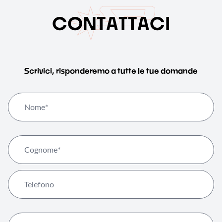
C
O
N
T
A
T
T
A
C
I
Scrivici, risponderemo a tutte le tue domande