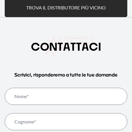
TROVA IL DISTRIBUTORE PIÙ VICINO
C
O
N
T
A
T
T
A
C
I
Scrivici, risponderemo a tutte le tue domande