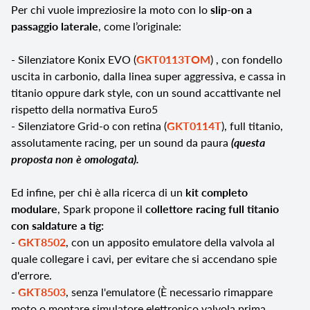
Per chi vuole impreziosire la moto con lo
slip-on a
passaggio laterale
, come l’originale:
- Silenziatore Konix EVO (
GKT0113TOM
) , con fondello
uscita in carbonio, dalla linea super aggressiva, e cassa in
titanio oppure dark style, con un sound accattivante nel
rispetto della normativa Euro5
- Silenziatore Grid-o con retina (
GKT0114T
), full titanio,
assolutamente racing, per un sound da paura
(questa
proposta non è omologata).
Ed infine, per chi è alla ricerca di un
kit completo
modulare
, Spark propone il
collettore racing full titanio
con saldature a tig:
-
GKT8502
, con un apposito emulatore della valvola al
quale collegare i cavi, per evitare che si accendano spie
d'errore.
-
GKT8503
, senza l'emulatore (È necessario rimappare
moto o montare simulatore elettronico valvola prima