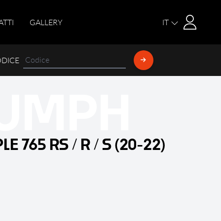
Login
ATTI
GALLERY
IT
ODICE
IUMPH
LE 765 RS / R / S (20-22)