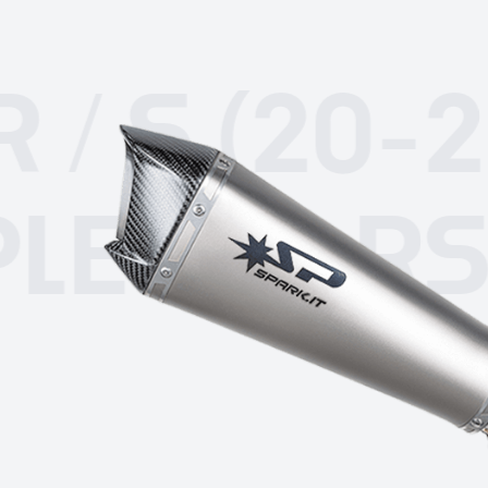
S (20-22)
S
RIPLE 765 