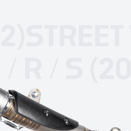
TREET TRIP
RS / R / S