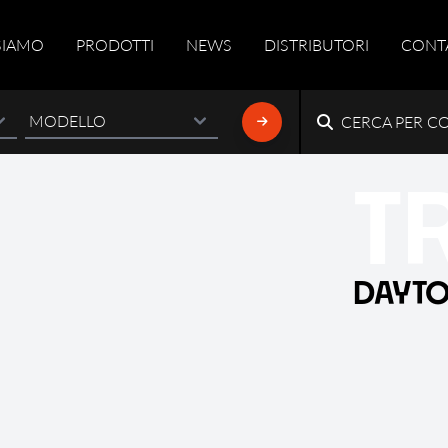
SIAMO
PRODOTTI
NEWS
DISTRIBUTORI
CONT
CERCA PER C
T
DAYTO