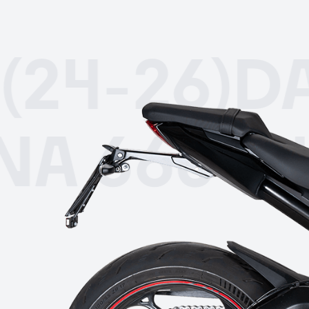
4-26)
DAYT
ONA 660 