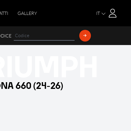
Login
ATTI
GALLERY
IT
ODICE
RIUMPH
NA 660 (24-26)