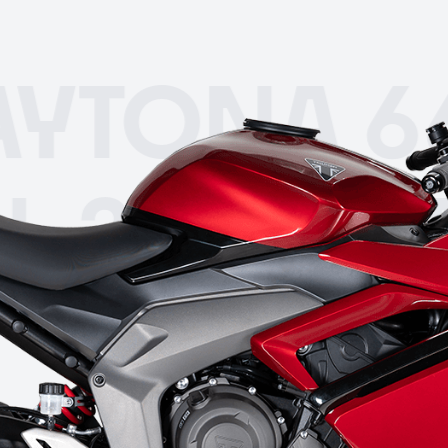
ONA 660 
(24-26)
DA