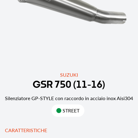
SUZUKI
G
S
R
7
5
0
(
1
1
-
1
6
)
Silenziatore GP-STYLE con raccordo in acciaio inox Aisi304
STREET
CARATTERISTICHE