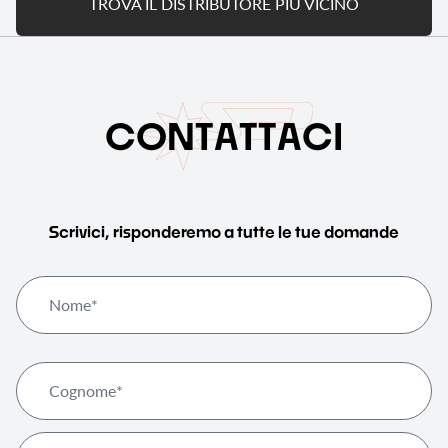
TROVA IL DISTRIBUTORE PIÙ VICINO
C
O
N
T
A
T
T
A
C
I
Scrivici, risponderemo a tutte le tue domande