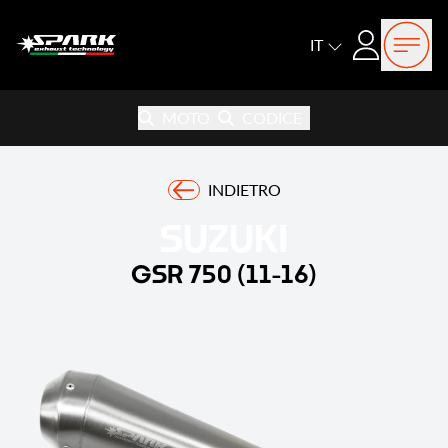
Open
Login
IT
MOTO
CODICE
INDIETRO
SUZUKI
GSR 750 (11-16)