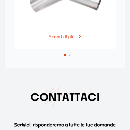
Scopri di più
C
O
N
T
A
T
T
A
C
I
Scrivici, risponderemo a tutte le tue domande