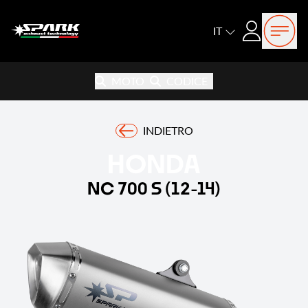
Open
Login
IT
MOTO
CODICE
INDIETRO
HONDA
NC 700 S (12-14)