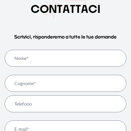
C
O
N
T
A
T
T
A
C
I
Scrivici, risponderemo a tutte le tue domande