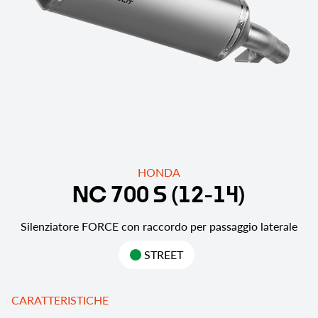
HONDA
N
C
7
0
0
S
(
1
2
-
1
4
)
Silenziatore FORCE con raccordo per passaggio laterale
STREET
CARATTERISTICHE