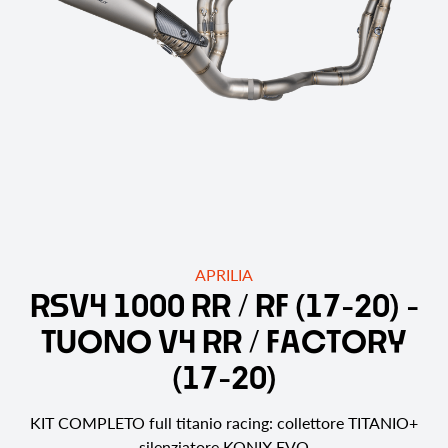
APRILIA
R
S
V
4
1
0
0
0
R
R
/
R
F
(
1
7
-
2
0
)
-
T
U
O
N
O
V
4
R
R
/
F
A
C
T
O
R
Y
(
1
7
-
2
0
)
KIT COMPLETO full titanio racing: collettore TITANIO+
silenziatore KONIX EVO