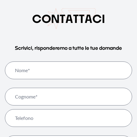
C
O
N
T
A
T
T
A
C
I
Scrivici, risponderemo a tutte le tue domande