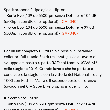
Spark propone 2 tipologie di slip-on:
-
Konix Evo
(109 db 5500rpm senza DbKiller e 104 dB
5500rpm con
dB killer optional) -
GAP0402
-
Force Evo
(104 db 5500rpm senza DbKiller e 99 dB
5500rpm con
dB killer optional) -
GAP0407
Per un kit completo full titanio è possibile installare i
collettori full titanio Spark realizzati grazie al lavoro di
sviluppo del nostro reparto R&D col team NUOVA M2
nella stagione 2019. Grande lavoro che ha portato a
concludere la stagione con la vittoria del National Trophy
1000 con Eddi La Marra e il secondo posto di Lorenzo
Savadori nel CIV Superbike proprio in quell’anno.
Kit completo Spark:
-
Konix Evo
(109 db 5500rpm senza DbKiller e 104 dB
5500rpm con
dB killer optional) -
GAP8804