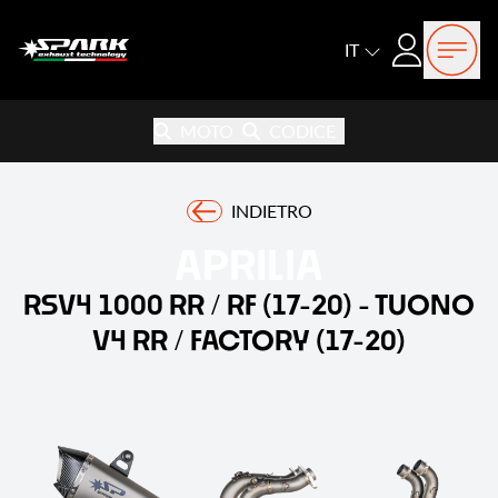
Open
Login
IT
MOTO
CODICE
INDIETRO
APRILIA
RSV4 1000 RR / RF (17-20) - TUONO
V4 RR / FACTORY (17-20)