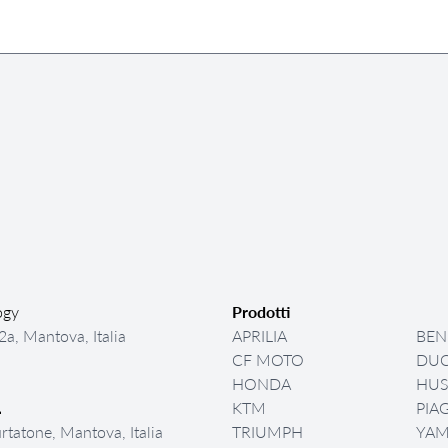
ogy
Prodotti
a, Mantova, Italia
APRILIA
BEN
CF MOTO
DUC
HONDA
HU
KTM
PIA
.
urtatone, Mantova, Italia
TRIUMPH
YA