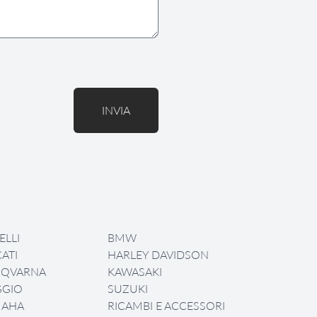
INVIA
ELLI
BMW
ATI
HARLEY DAVIDSON
SQVARNA
KAWASAKI
GGIO
SUZUKI
MAHA
RICAMBI E ACCESSORI