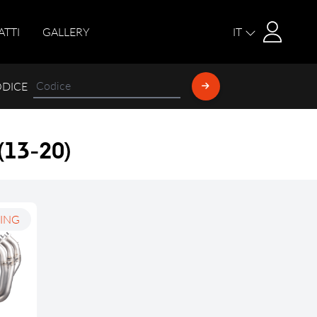
Login
ATTI
GALLERY
IT
ODICE
(
1
3
-
2
0
)
ING