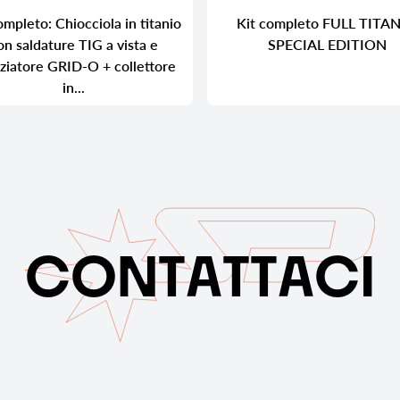
ompleto: Chiocciola in titanio
Kit completo FULL TITA
on saldature TIG a vista e
SPECIAL EDITION
nziatore GRID-O + collettore
in...
C
O
N
T
A
T
T
A
C
I