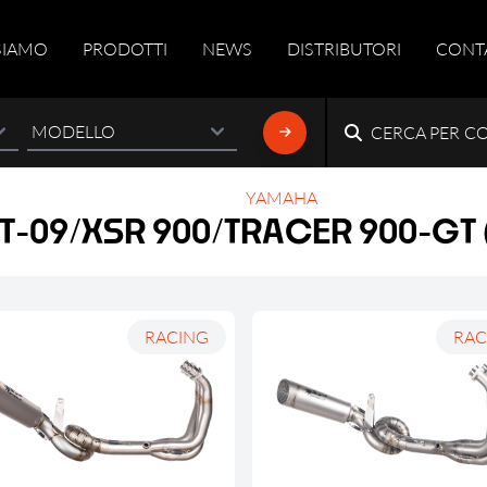
SIAMO
PRODOTTI
NEWS
DISTRIBUTORI
CONT
CERCA PER C
YAMAHA
T
-
0
9
/
X
S
R
9
0
0
/
T
R
A
C
E
R
9
0
0
-
G
T
RACING
RAC