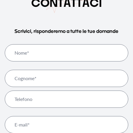
C
O
N
T
A
T
T
A
C
I
Scrivici, risponderemo a tutte le tue domande