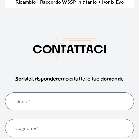
Ricambio - Raccordo WSSP in titanio + Konix Evo
C
O
N
T
A
T
T
A
C
I
Scrivici, risponderemo a tutte le tue domande