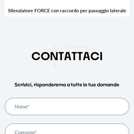
Silenziatore FORCE con raccordo per passaggio laterale
C
O
N
T
A
T
T
A
C
I
Scrivici, risponderemo a tutte le tue domande