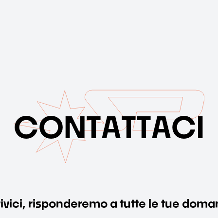
C
O
N
T
A
T
T
A
C
I
ivici, risponderemo a tutte le tue dom