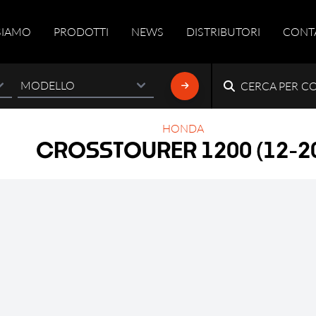
SIAMO
PRODOTTI
NEWS
DISTRIBUTORI
CONT
CERCA PER C
HONDA
C
R
O
S
S
T
O
U
R
E
R
1
2
0
0
(
1
2
-
2