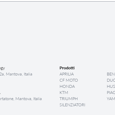
ogy
Prodotti
a, Mantova, Italia
APRILIA
BEN
CF MOTO
DUC
HONDA
HU
KTM
PIA
.
urtatone, Mantova, Italia
TRIUMPH
YA
SILENZIATORI