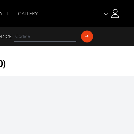
Login
ATTI
GALLERY
IT
ODICE
0
)