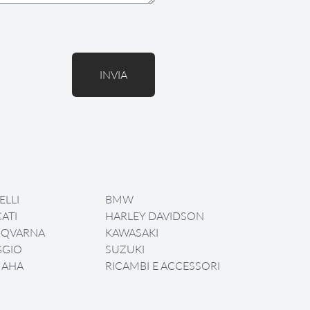
INVIA
ELLI
BMW
ATI
HARLEY DAVIDSON
SQVARNA
KAWASAKI
GGIO
SUZUKI
MAHA
RICAMBI E ACCESSORI