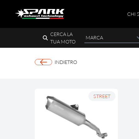
CHI 
CERCA LA
TUA MOTO
INDIETRO
STREET