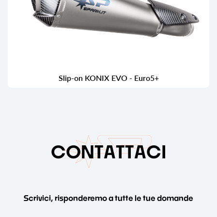
Slip-on KONIX EVO - Euro5+
C
O
N
T
A
T
T
A
C
I
Scrivici, risponderemo a tutte le tue domande