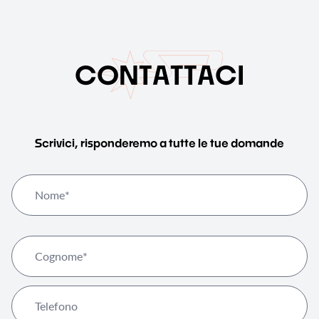
C
O
N
T
A
T
T
A
C
I
Scrivici, risponderemo a tutte le tue domande