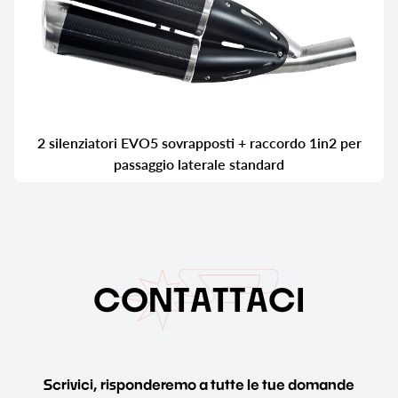
2 silenziatori EVO5 sovrapposti + raccordo 1in2 per
passaggio laterale standard
C
O
N
T
A
T
T
A
C
I
Scrivici, risponderemo a tutte le tue domande