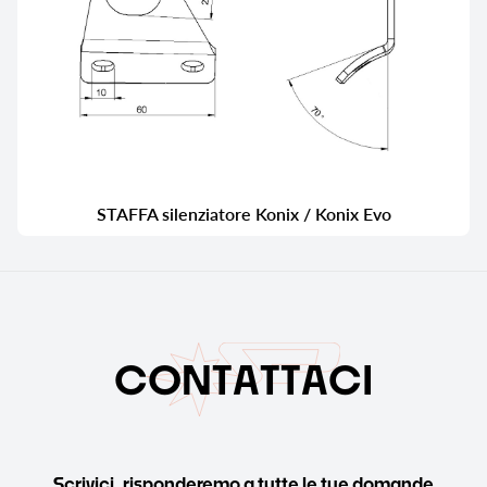
STAFFA silenziatore Konix / Konix Evo
C
O
N
T
A
T
T
A
C
I
Scrivici, risponderemo a tutte le tue domande