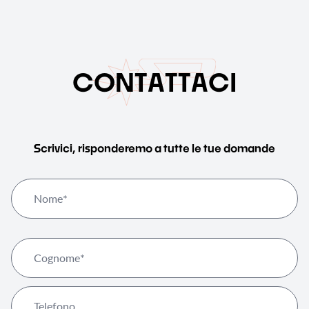
C
O
N
T
A
T
T
A
C
I
Scrivici, risponderemo a tutte le tue domande