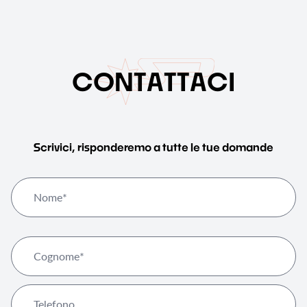
C
O
N
T
A
T
T
A
C
I
Scrivici, risponderemo a tutte le tue domande