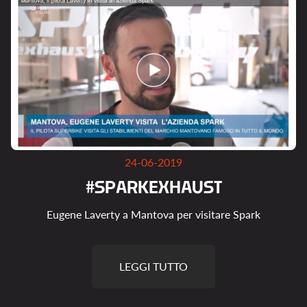
24-06-2019
#
S
P
A
R
K
E
X
H
A
U
S
T
Eugene Laverty a Mantova per visitare Spark
LEGGI TUTTO