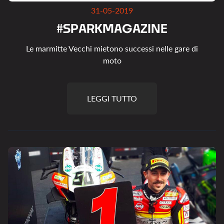
31-05-2019
#
S
P
A
R
K
M
A
G
A
Z
I
N
E
Le marmitte Vecchi mietono successi nelle gare di
moto
LEGGI TUTTO