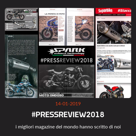
14-01-2019
#
P
R
E
S
S
R
E
V
I
E
W
2
0
1
8
i migliori magazine del mondo hanno scritto di noi