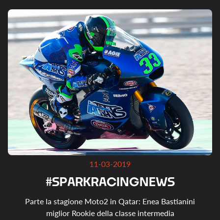
11-03-2019
#
S
P
A
R
K
R
A
C
I
N
G
N
E
W
S
Parte la stagione Moto2 in Qatar: Enea Bastianini
miglior Rookie della classe intermedia