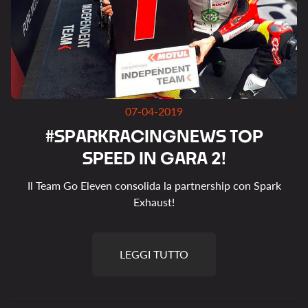
07-04-2019
#
S
P
A
R
K
R
A
C
I
N
G
N
E
W
S
T
O
P
S
P
E
E
D
I
N
G
A
R
A
2
!
Il Team Go Eleven consolida la partnership con Spark
Exhaust!
LEGGI TUTTO