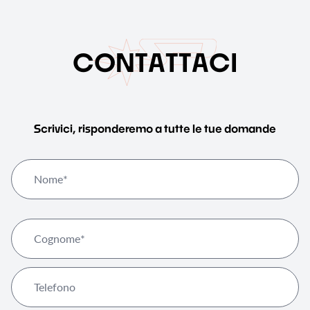
C
O
N
T
A
T
T
A
C
I
Scrivici, risponderemo a tutte le tue domande