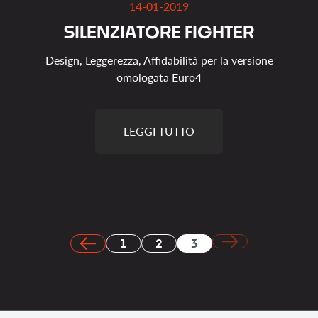
14-01-2019
S
I
L
E
N
Z
I
A
T
O
R
E
F
I
G
H
T
E
R
Design, Leggerezza, Affidabilità per la versione
omologata Euro4
LEGGI TUTTO
1
2
3