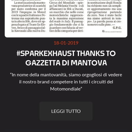
18-01-2019
#
S
P
A
R
K
E
X
H
A
U
S
T
T
H
A
N
K
S
T
O
G
A
Z
Z
E
T
T
A
D
I
M
A
N
T
O
V
A
“In nome della mantovanità, siamo orgogliosi di vedere
il nostro brand competere in tutti i circuiti del
Motomondiale”
LEGGI TUTTO