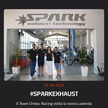
19-06-2019
#
S
P
A
R
K
E
X
H
A
U
S
T
Il Team Orelac Racing visita la nostra azienda