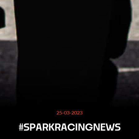
25-03-2023
#
S
P
A
R
K
R
A
C
I
N
G
N
E
W
S