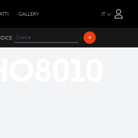
Login
ATTI
GALLERY
IT
ODICE
HO8010