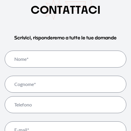
C
O
N
T
A
T
T
A
C
I
Scrivici, risponderemo a tutte le tue domande