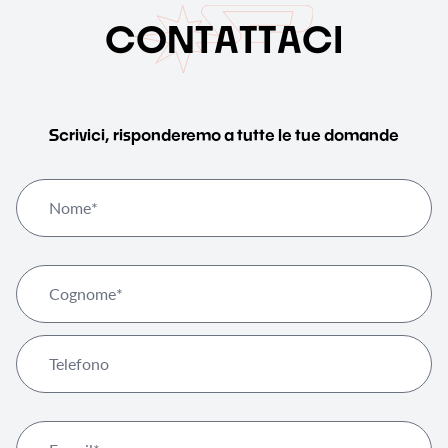
C
O
N
T
A
T
T
A
C
I
Scrivici, risponderemo a tutte le tue domande